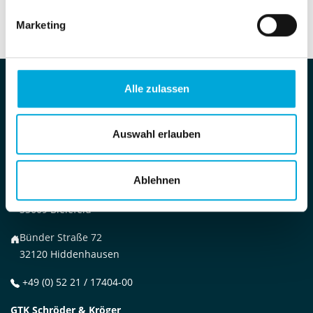
Marketing
Alle zulassen
GTK Kröger Steuerberater PartGmbB
Auswahl erlauben
Am Kaiserkai 69
20457 Hamburg
Ablehnen
Am Lenkwerk 13
33609 Bielefeld
Bünder Straße 72
32120 Hiddenhausen
+49 (0) 52 21 / 17404-00
GTK Schröder & Kröger