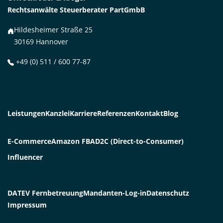
Rechtsanwälte Steuerberater PartGmbB
Hildesheimer Straße 25
30169 Hannover
+49 (0) 511 / 600 77-87
Leistungen
Kanzlei
Karriere
Referenzen
Kontakt
Blog
E-Commerce
Amazon FBA
D2C (Direct-to-Consumer)
Influencer
DATEV Fernbetreuung
Mandanten-Log-in
Datenschutz
Impressum