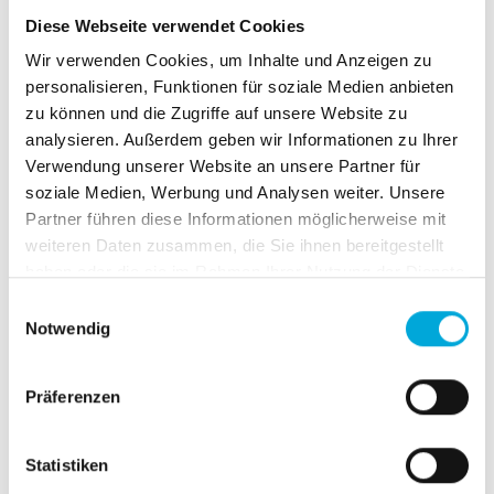
Tschechien ebenfalls nicht gemeldet werden konnten.
Diese Webseite verwendet Cookies
Wir haben das Bundeszentralamt für Steuern (BZSt) über
Wir verwenden Cookies, um Inhalte und Anzeigen zu
diese Fehler informiert.
personalisieren, Funktionen für soziale Medien anbieten
zu können und die Zugriffe auf unsere Website zu
Update beim BZSt
analysieren. Außerdem geben wir Informationen zu Ihrer
Verwendung unserer Website an unsere Partner für
Zunächst wurden im BZSt-Online-Portal die
soziale Medien, Werbung und Analysen weiter. Unsere
Steuersatzänderungen, die einige Mitgliedstaaten haben zum
Partner führen diese Informationen möglicherweise mit
01.01.2024 ihre Steuersätze vorgenommen hatten, nicht
weiteren Daten zusammen, die Sie ihnen bereitgestellt
berücksichtigt. Auf unsere Anmerkungen und Rückfragen
haben oder die sie im Rahmen Ihrer Nutzung der Dienste
meldete sich mittlerweile das BZSt und die Umstellung der
gesammelt haben.
Einwilligungsauswahl
Steuersätze wurden vorgenommen. Man teilte uns mit, dass
Notwendig
es in der Zeit vom 01.04.2024 bis 16.04.2024 zu den oben
genannten Fehlern kam.
Präferenzen
Eine fristgerechte Übermittlung der Steuererklärung mit den
korrekten Steuersätzen ist nun bis zum 30.04.2024 möglich.
Statistiken
Zurück