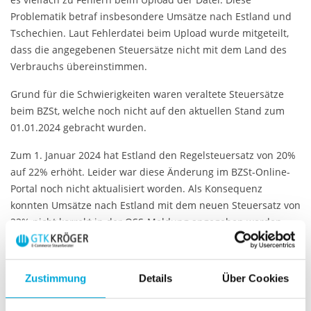
Problematik betraf insbesondere Umsätze nach Estland und
Tschechien. Laut Fehlerdatei beim Upload wurde mitgeteilt,
dass die angegebenen Steuersätze nicht mit dem Land des
Verbrauchs übereinstimmen.
Grund für die Schwierigkeiten waren veraltete Steuersätze
beim BZSt, welche noch nicht auf den aktuellen Stand zum
01.01.2024 gebracht wurden.
Zum 1. Januar 2024 hat Estland den Regelsteuersatz von 20%
auf 22% erhöht. Leider war diese Änderung im BZSt-Online-
Portal noch nicht aktualisiert worden. Als Konsequenz
konnten Umsätze nach Estland mit dem neuen Steuersatz von
22% nicht korrekt in der OSS-Meldung angegeben werden.
Umsätze in Estland mit 22% wurden nicht akzeptiert, und die
oben beschriebene Fehlermeldung trat auf.
Zustimmung
Details
Über Cookies
In Tschechien hat sich der ermäßigte Steuersatz auf 12%
geändert (von vorher 15 oder 10), sodass Umsätze mit 12% in