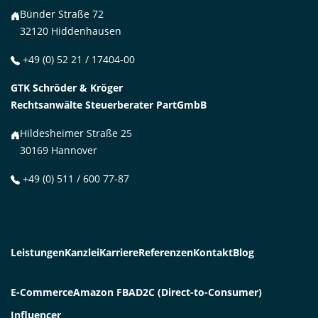
Bünder Straße 72
32120 Hiddenhausen
+49 (0) 52 21 / 17404-00
GTK Schröder & Kröger
Rechtsanwälte Steuerberater PartGmbB
Hildesheimer Straße 25
30169 Hannover
+49 (0) 511 / 600 77-87
Leistungen
Kanzlei
Karriere
Referenzen
Kontakt
Blog
E-Commerce
Amazon FBA
D2C (Direct-to-Consumer)
Influencer