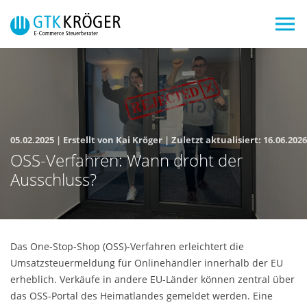
Skip to main navigation
Zum Hauptinhalt springen
Skip to page footer
05.02.2025
|
Erstellt von
Kai Kröger
| Zuletzt aktualisiert:
16.06.2026
OSS-Verfahren: Wann droht der
Ausschluss?
Das One-Stop-Shop (OSS)-Verfahren erleichtert die
Umsatzsteuermeldung für Onlinehändler innerhalb der EU
erheblich. Verkäufe in andere EU-Länder können zentral über
das OSS-Portal des Heimatlandes gemeldet werden. Eine