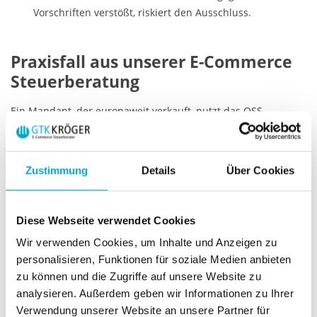
Vorschriften verstößt, riskiert den Ausschluss.
Praxisfall aus unserer E-Commerce
Steuerberatung
Ein Mandant, der europaweit verkauft, nutzt das OSS-
Verfahren. Wir haben sämtliche Umsatzsteuermeldungen
fristgerecht übermittelt. Allerdings erfolgte die Zahlung der
OSS-Steuer in Höhe von 400.000 EUR verspätet
. Dies war
Zustimmung
Details
Über Cookies
nicht das erste Mal
, sondern wiederholte sich bereits in der
Vergangenheit, trotz unserer mehrfachen und frühzeitigen
Erinnerungen an die Fristen.
Diese Webseite verwendet Cookies
Die Folge? Der Ausschluss droht! Sollte es dazu kommen,
Wir verwenden Cookies, um Inhalte und Anzeigen zu
müsste der Mandant sich in mehreren EU-Ländern steuerlich
personalisieren, Funktionen für soziale Medien anbieten
registrieren und die Umsatzsteuer direkt dort melden – ein
zu können und die Zugriffe auf unsere Website zu
massiver bürokratischer und finanzieller Mehraufwand.
analysieren. Außerdem geben wir Informationen zu Ihrer
Verwendung unserer Website an unsere Partner für