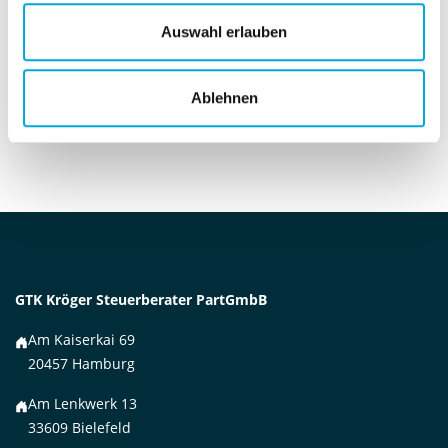
gravierende Folgen haben. Wir empfehlen dringend, sich an
Auswahl erlauben
die Fristen zu halten, um unnötige Risiken zu vermeiden.
Habt ihr Fragen zum OSS-Verfahren? Lasst es uns wissen!
Ablehnen
Zurück
GTK Kröger Steuerberater PartGmbB
Am Kaiserkai 69
20457 Hamburg
Am Lenkwerk 13
33609 Bielefeld