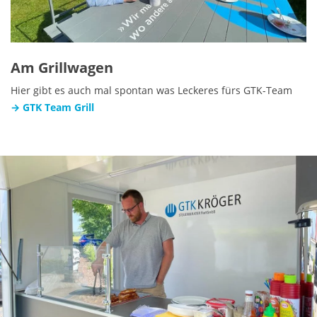
Am Grillwagen
Hier gibt es auch mal spontan was Leckeres fürs GTK-Team
→ GTK Team Grill
Show larger version