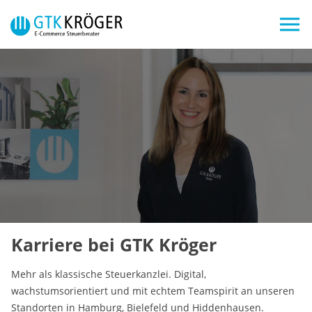
Skip to main navigation
Zum Hauptinhalt springen
Skip to page footer
Karriere bei GTK Kröger
Mehr als klassische Steuerkanzlei. Digital,
wachstumsorientiert und mit echtem Teamspirit an unseren
Standorten in Hamburg, Bielefeld und Hiddenhausen.