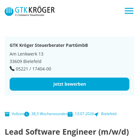
Skip to main navigation
Zum Hauptinhalt springen
Skip to page footer
GTK Kröger Steuerberater PartGmbB
Am Lenkwerk 13
33609 Bielefeld
05221 / 17404-00
Jetzt bewerben
Vollzeit
38,5 Wochenstunden
13.07.2026
Bielefeld
Lead Software Engineer (m/w/d)