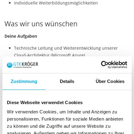
Individuelle Weiterbildungsmöglichkeiten
Was wir uns wünschen
Deine Aufgaben
Technische Leitung und Weiterentwicklung unserer
Cloud-Architektur (Microsoft Azure)
Fachliche Führung und Mentoring
Architekturentwicklungen für neue Features und
Zustimmung
Details
Über Cookies
Systemintegrationen
Sicherstellung von Code-Qualität, Best Practices und
CI/CD-Prozessen
Diese Webseite verwendet Cookies
Enge Abstimmung mit dem
Head of Automation & AI
bei
Wir verwenden Cookies, um Inhalte und Anzeigen zu
der Integration von KI-Use-Cases in unsere bestehenden
personalisieren, Funktionen für soziale Medien anbieten
Systeme
zu können und die Zugriffe auf unsere Website zu
analysieren. Außerdem geben wir Informationen zu Ihrer