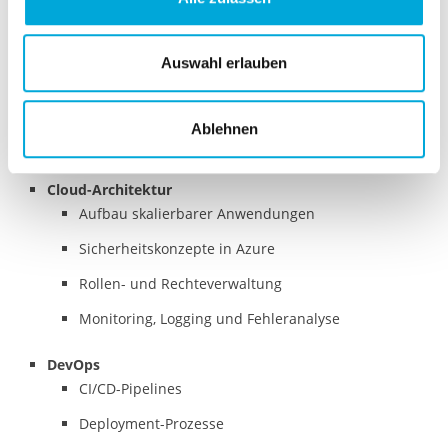
Softwareentwicklung
C# / .NET, idealerweise .NET Core / .NET 6+
Auswahl erlauben
REST APIs
Webanwendungen und Backend-Services
Ablehnen
Datenbankentwicklung mit SQL
Cloud-Architektur
Aufbau skalierbarer Anwendungen
Sicherheitskonzepte in Azure
Rollen- und Rechteverwaltung
Monitoring, Logging und Fehleranalyse
DevOps
CI/CD-Pipelines
Deployment-Prozesse