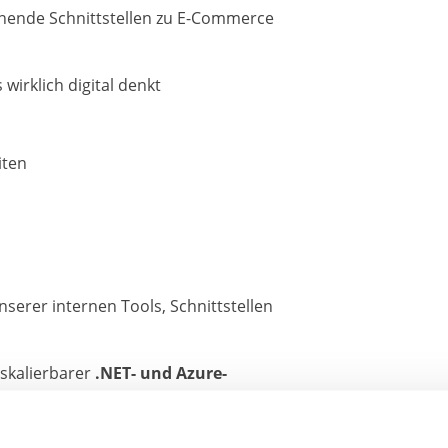
nende Schnittstellen zu E-Commerce
wirklich digital denkt
iten
serer internen Tools, Schnittstellen
skalierbarer
.NET- und Azure-
-Commerce-, Buchhaltungs- oder AI-APIs)