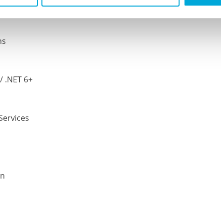
ns
/ .NET 6+
ervices
en