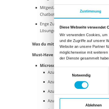
Mitgestaltung unserer
AI-Use-Cases
(
Zustimmung
Chatbots)
Enge Zusammenarbeit mit unserem Ka
Diese Webseite verwendet 
Lösungen in die Praxis zu bringen
Wir verwenden Cookies, um I
und die Zugriffe auf unsere 
Was du mitbringst
Website an unsere Partner fü
möglicherweise mit weiteren
Must-Have
der Dienste gesammelt habe
Microsoft Azure
Einwilligungsauswahl
Azure App Services
Notwendig
Azure Functions
Azure SQL / SQL Server
Azure Storage
Ablehnen