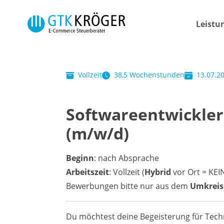
Skip to main navigation
Zum Hauptinhalt springen
Skip to page footer
Leistu
Vollzeit
38,5 Wochenstunden
13.07.2
Softwareentwickler
(m/w/d)
Beginn
: nach Absprache
Arbeitszeit
: Vollzeit (
Hybrid
vor Ort = KE
Bewerbungen bitte nur aus dem
Umkreis 
Du möchtest deine Begeisterung für Tech